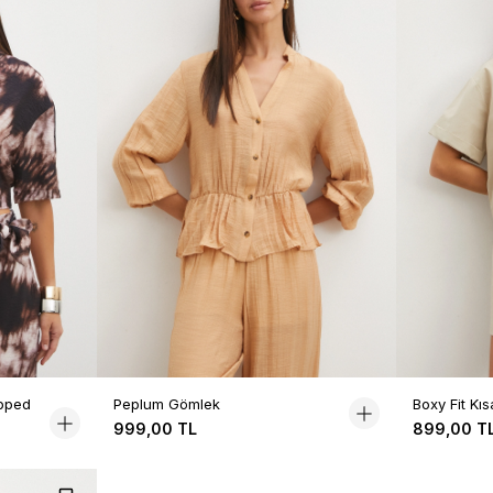
pped
Peplum Gömlek
Boxy Fit Kı
999,00 TL
899,00 T