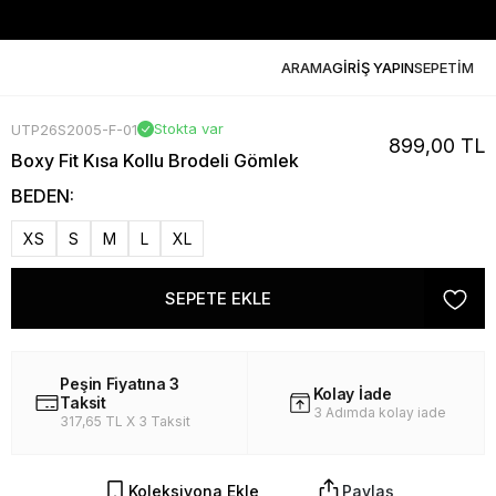
ARAMA
GİRİŞ YAPIN
SEPETİM
Stokta var
UTP26S2005-F-01
899,00 TL
Boxy Fit Kısa Kollu Brodeli Gömlek
BEDEN:
XS
S
M
L
XL
SEPETE EKLE
Peşin Fiyatına 3
Kolay İade
Taksit
3 Adımda kolay iade
317,65 TL X 3 Taksit
Koleksiyona Ekle
Paylaş