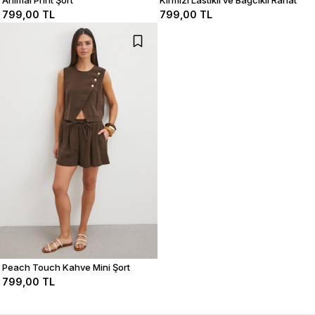
Animal Print Şort
Kırmızı Lastikli ve Bağcıklı Rahat
Kesim Şort
799,00 TL
799,00 TL
Peach Touch Kahve Mini Şort
799,00 TL