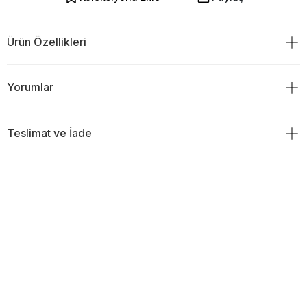
Ürün Özellikleri
%100 Polyester
Yorumlar
Teslimat ve İade
Ürün Değerlendirmeleri
TESLİMAT
0
Ürünü sipariş verdiğiniz gün saat 18:00 ve öncesi ise siparişiniz
aynı gün kargoya verilir.Ve ertesi gün teslim edilir.
Eğer kargoyu saat 18:00`den sonra verdiyseniz ürününüzün
stoklarda olması durumunda ertesi gün kargolama yapılmaktadır.
0
0