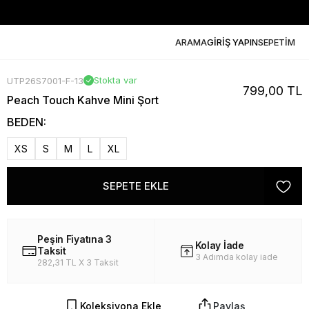
ARAMA
GİRİŞ YAPIN
SEPETİM
Stokta var
UTP26S7001-F-13
799,00 TL
Peach Touch Kahve Mini Şort
BEDEN:
XS
S
M
L
XL
SEPETE EKLE
Peşin Fiyatına 3
Kolay İade
Taksit
3 Adımda kolay iade
282,31 TL X 3 Taksit
Koleksiyona Ekle
Paylaş