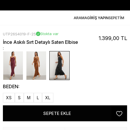
ARAMA
GİRİŞ YAPIN
SEPETİM
Stokta var
UTP26S4019-F-25
1.399,00 TL
İnce Askılı Sırt Detaylı Saten Elbise
:
BEDEN:
XS
S
M
L
XL
SEPETE EKLE