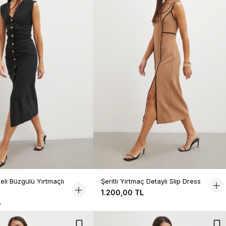
li Büzgülü Yırtmaçlı
Şeritli Yırtmaç Detaylı Slip Dress
1.200,00 TL
L