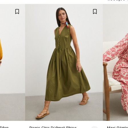
Şifon
Picnic Chic Düğmeli Elbise
Maxi Gömle