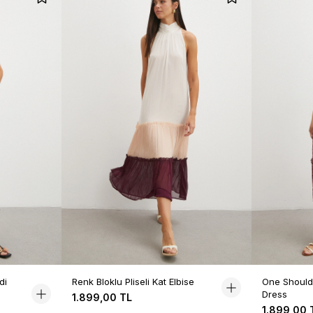
di
Renk Bloklu Pliseli Kat Elbise
One Shoulde
Dress
1.899,00 TL
1.899,00 