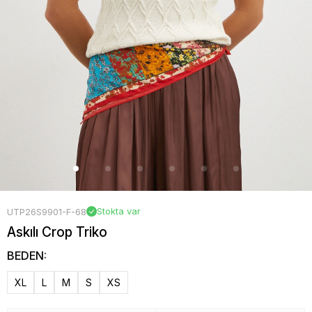
Stokta var
UTP26S9901-F-68
Askılı Crop Triko
BEDEN:
XL
L
M
S
XS