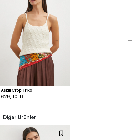
stoklarda olması durumunda ertesi gün kargolama yapılmaktadır.
0
0
0
0
Bu ürün ile ilgili düşüncelerinizi paylaşın
Yorum Yap
Askılı Crop Triko
629,00 TL
Diğer Ürünler