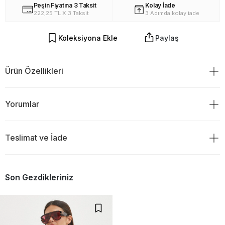
Peşin Fiyatına 3 Taksit
Kolay İade
222,25 TL X 3 Taksit
3 Adımda kolay iade
Koleksiyona Ekle
Paylaş
Ürün Özellikleri
Yorumlar
Teslimat ve İade
Ürün Değerlendirmeleri
TESLİMAT
0
Son Gezdikleriniz
Ürünü sipariş verdiğiniz gün saat 18:00 ve öncesi ise siparişiniz
aynı gün kargoya verilir.Ve ertesi gün teslim edilir.
Eğer kargoyu saat 18:00`den sonra verdiyseniz ürününüzün
0