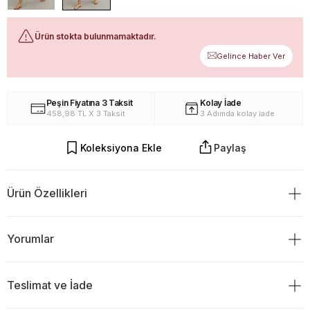
Ürün stokta bulunmamaktadır.
Gelince Haber Ver
Peşin Fiyatına 3 Taksit
Kolay İade
458,98 TL X 3 Taksit
3 Adımda kolay iade
Koleksiyona Ekle
Paylaş
Ürün Özellikleri
%100 Pamuk
Yorumlar
Ürün Boy
: 120cm
Göğüs
:44cm
Bel
:38cm
Kol Açıklığı
:22cm
Teslimat ve İade
Ürün Değerlendirmeleri
Yaka Açıklığı
:21cm