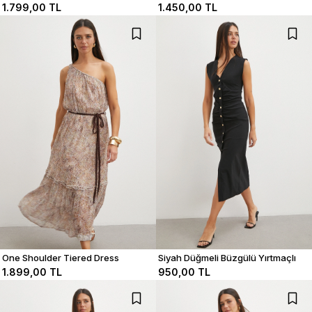
Elbise
1.799,00 TL
1.450,00 TL
One Shoulder Tiered Dress
Siyah Düğmeli Büzgülü Yırtmaçlı
Elbise
1.899,00 TL
950,00 TL