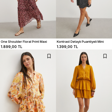
One Shoulder Floral Print Maxi
Kontrast Detaylı Puantiyeli Mini
Dress
Elbise
1.899,00 TL
1.399,00 TL