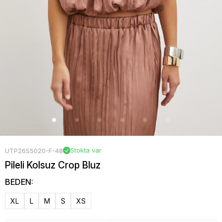
Stokta var
UTP26S5020-F-48
Pileli Kolsuz Crop Bluz
BEDEN:
XL
L
M
S
XS