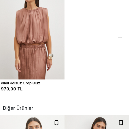
stoklarda olması durumunda ertesi gün kargolama yapılmaktadır.
0
0
0
0
Bu ürün ile ilgili düşüncelerinizi paylaşın
Yorum Yap
Pileli Kolsuz Crop Bluz
970,00 TL
Diğer Ürünler