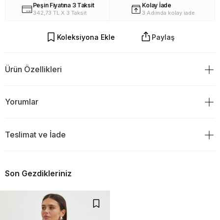
Peşin Fiyatına 3 Taksit
Kolay İade
342,73 TL X 3 Taksit
3 Adımda kolay iade
Koleksiyona Ekle
Paylaş
Ürün Özellikleri
%100 Polyester
Yorumlar
Teslimat ve İade
Ürün Değerlendirmeleri
TESLİMAT
0
Son Gezdikleriniz
Ürünü sipariş verdiğiniz gün saat 18:00 ve öncesi ise siparişiniz
aynı gün kargoya verilir.Ve ertesi gün teslim edilir.
Eğer kargoyu saat 18:00`den sonra verdiyseniz ürününüzün
0