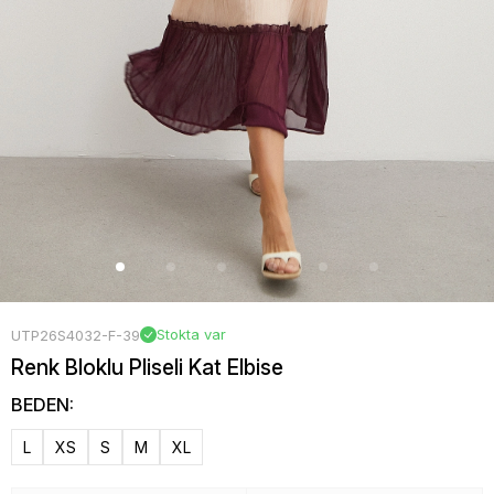
Stokta var
UTP26S4032-F-39
Renk Bloklu Pliseli Kat Elbise
BEDEN:
L
XS
S
M
XL