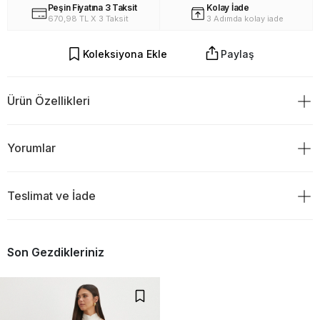
Peşin Fiyatına 3 Taksit
Kolay İade
670,98 TL X 3 Taksit
3 Adımda kolay iade
Koleksiyona Ekle
Paylaş
Ürün Özellikleri
%100 Polyester
Yorumlar
Teslimat ve İade
Ürün Değerlendirmeleri
TESLİMAT
0
Son Gezdikleriniz
Ürünü sipariş verdiğiniz gün saat 18:00 ve öncesi ise siparişiniz
aynı gün kargoya verilir.Ve ertesi gün teslim edilir.
Eğer kargoyu saat 18:00`den sonra verdiyseniz ürününüzün
0