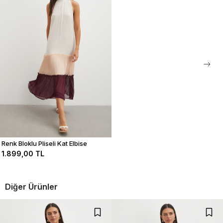
stoklarda olması durumunda ertesi gün kargolama yapılmaktadır.
0
0
0
0
Bu ürün ile ilgili düşüncelerinizi paylaşın
Yorum Yap
Renk Bloklu Pliseli Kat Elbise
1.899,00 TL
Diğer Ürünler