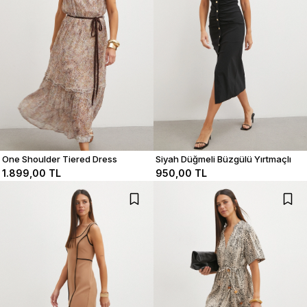
One Shoulder Tiered Dress
Siyah Düğmeli Büzgülü Yırtmaçlı
Elbise
1.899,00 TL
950,00 TL