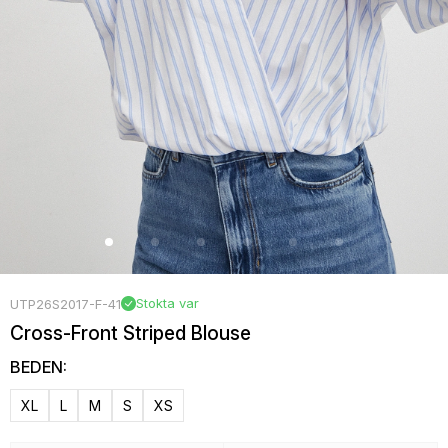
Stokta var
UTP26S2017-F-41
Cross-Front Striped Blouse
BEDEN:
XL
L
M
S
XS