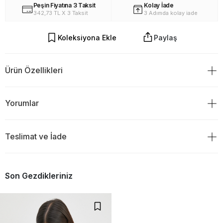
Peşin Fiyatına 3 Taksit
Kolay İade
342,73 TL X 3 Taksit
3 Adımda kolay iade
Koleksiyona Ekle
Paylaş
Ürün Özellikleri
%100 Polyester
Yorumlar
Teslimat ve İade
Ürün Değerlendirmeleri
TESLİMAT
0
Son Gezdikleriniz
Ürünü sipariş verdiğiniz gün saat 18:00 ve öncesi ise siparişiniz
aynı gün kargoya verilir.Ve ertesi gün teslim edilir.
Eğer kargoyu saat 18:00`den sonra verdiyseniz ürününüzün
0