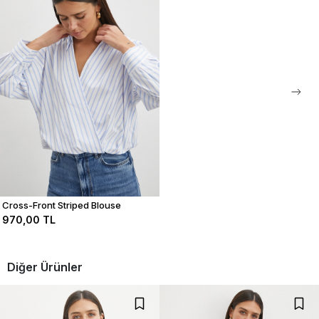
stoklarda olması durumunda ertesi gün kargolama yapılmaktadır.
0
0
0
0
Bu ürün ile ilgili düşüncelerinizi paylaşın
Yorum Yap
Cross-Front Striped Blouse
970,00 TL
Diğer Ürünler