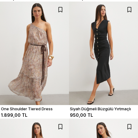
One Shoulder Tiered Dress
Siyah Düğmeli Büzgülü Yırtmaçlı
Elbise
1.899,00 TL
950,00 TL