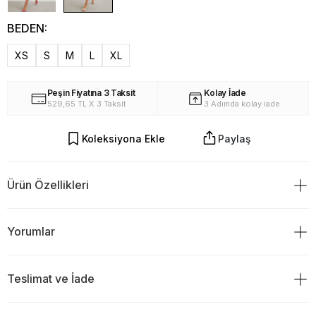
BEDEN:
XS
S
M
L
XL
Peşin Fiyatına 3 Taksit
Kolay İade
529,65 TL X 3 Taksit
3 Adımda kolay iade
Koleksiyona Ekle
Paylaş
Ürün Özellikleri
%70 Viskon %30 Polyamid
Yorumlar
Boy:
82cm
Kol:19 cm
Göğüs:45cm
Bel:52cm
Teslimat ve İade
Ürün Değerlendirmeleri
Kapama: Düğmeli
Astarlı
TESLİMAT