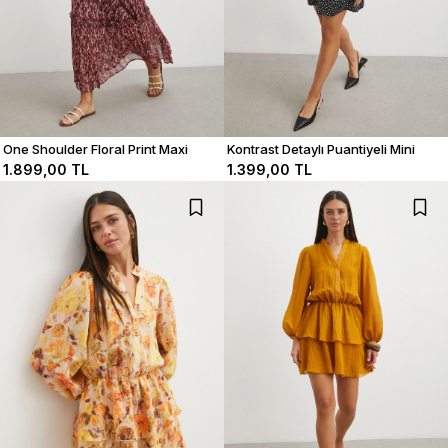
One Shoulder Floral Print Maxi
Kontrast Detaylı Puantiyeli Mini
Dress
Elbise
1.899,00 TL
1.399,00 TL