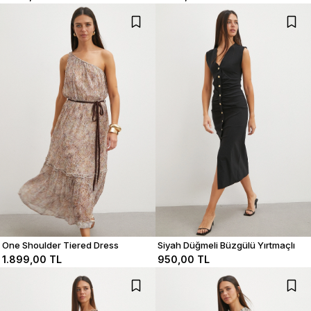
One Shoulder Tiered Dress
Siyah Düğmeli Büzgülü Yırtmaçlı
Elbise
1.899,00 TL
950,00 TL