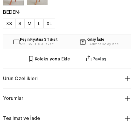
BEDEN:
XS
S
M
L
XL
Peşin Fiyatına 3 Taksit
Kolay İade
529,65 TL X 3 Taksit
3 Adımda kolay iade
Koleksiyona Ekle
Paylaş
Ürün Özellikleri
%70 Viskon %30 Polyamid
Yorumlar
Boy:
82cm
Kol:19 cm
Göğüs:45cm
Bel:52cm
Teslimat ve İade
Ürün Değerlendirmeleri
Kapama: Düğmeli
Astarlı
TESLİMAT