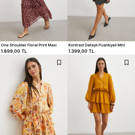
One Shoulder Floral Print Maxi
Kontrast Detaylı Puantiyeli Mini
Dress
Elbise
1.899,00 TL
1.399,00 TL