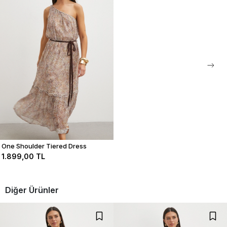
stoklarda olması durumunda ertesi gün kargolama yapılmaktadır.
0
0
0
0
Bu ürün ile ilgili düşüncelerinizi paylaşın
Yorum Yap
One Shoulder Tiered Dress
1.899,00 TL
Diğer Ürünler