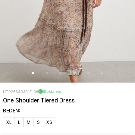
Stokta var
UTP26S4038-F-36
One Shoulder Tiered Dress
BEDEN:
XL
L
M
S
XS