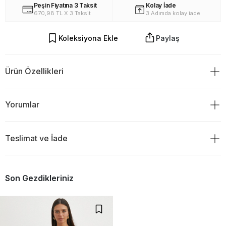
Peşin Fiyatına 3 Taksit
Kolay İade
670,98 TL X 3 Taksit
3 Adımda kolay iade
Koleksiyona Ekle
Paylaş
Ürün Özellikleri
%100 Polyester
Yorumlar
Teslimat ve İade
Ürün Değerlendirmeleri
TESLİMAT
0
Son Gezdikleriniz
Ürünü sipariş verdiğiniz gün saat 18:00 ve öncesi ise siparişiniz
aynı gün kargoya verilir.Ve ertesi gün teslim edilir.
Eğer kargoyu saat 18:00`den sonra verdiyseniz ürününüzün
0