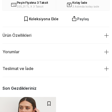
Peşin Fiyatına 3 Taksit
Kolay İade
335,31 TL X 3 Taksit
3 Adımda kolay iade
Koleksiyona Ekle
Paylaş
Ürün Özellikleri
Yorumlar
Teslimat ve İade
Ürün Değerlendirmeleri
TESLİMAT
0
Son Gezdikleriniz
Ürünü sipariş verdiğiniz gün saat 18:00 ve öncesi ise siparişiniz
aynı gün kargoya verilir.Ve ertesi gün teslim edilir.
Eğer kargoyu saat 18:00`den sonra verdiyseniz ürününüzün
0