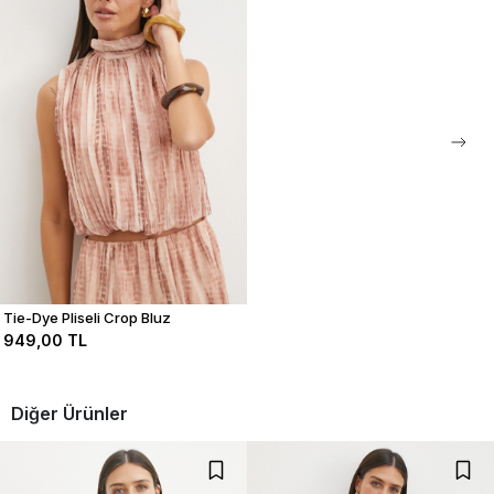
stoklarda olması durumunda ertesi gün kargolama yapılmaktadır.
0
0
0
0
Bu ürün ile ilgili düşüncelerinizi paylaşın
Yorum Yap
Tie-Dye Pliseli Crop Bluz
949,00 TL
Diğer Ürünler