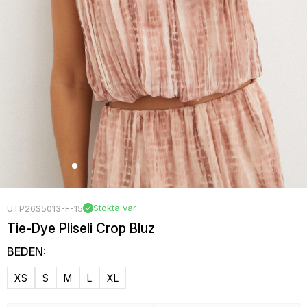
Stokta var
UTP26S5013-F-15
Tie-Dye Pliseli Crop Bluz
BEDEN:
XS
S
M
L
XL